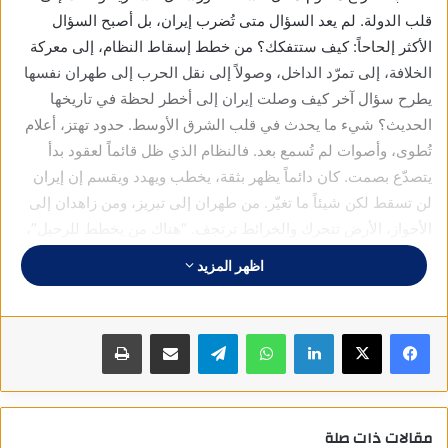
قلب الدولة. لم يعد السؤال متى تُضرب إيران، بل أصبح السؤال
الأكثر إلحاحاً: كيف ستتفكك؟ من خطط إسقاط النظام، إلى معركة
الخلافة، إلى تمرّد الداخل، وصولاً إلى نقل الحرب إلى طهران نفسها
يطرح سؤال آخر كيف وصلت إيران إلى أخطر لحظة في تاريخها
الحديث؟ شيء ما يحدث في قلب الشرق الأوسط. حدود تهتز، أعلام
تُطوى، وأصوات لم تُسمع بعد. فالنظام الذي ظل قائماً لعقود بدأ
يتصدّع بصمت. كان دائماً يظهر بثقة، يخطب ويهدد ويقسم إن إيران
لن تسقط لكن شيئاً ما تغيّر. من طهران إلى تبريز، ومن زاهدان إلى
الأحواز، الأرض تتحرك والخرائط ترتجف. “هناك من يخطط للرحيل”،
وهناك من ينتظر إنهياراً لم يكن يجرؤ على تخيّله. هل إنتهى زمن
اظهر المزيد
الجمهورية الإسلامية؟ وهل إقتربت اللحظة التي لا يريد النظام
سماعها؟ في صباح بدا هادئاً وفي عالم منشغل بصراعات أخرى،
إندلع صراع غير مسبوق بين إيران وإسرائيل. الطائرات المُسيّرة،
فيسبوك
X
لينكدإن
واتساب
تيلقرام
مشاركة عبر البريد
طباعة
الصواريخ الدقيقة، والإنفجارات التي هزّت طهران أولاً ثم تل أبيب،
كانت إشارات واضحة على إن الأمور تجاوزت الخطوط الحمراء. لم
تكن مجرد حرب، بل بداية زلزال سياسي قد يُسقط إحدى أكثر الدول
مقالات ذات صلة
إثارة للجدل في الشرق الأوسط. في هذا المشهد، يُطرح السيناريو