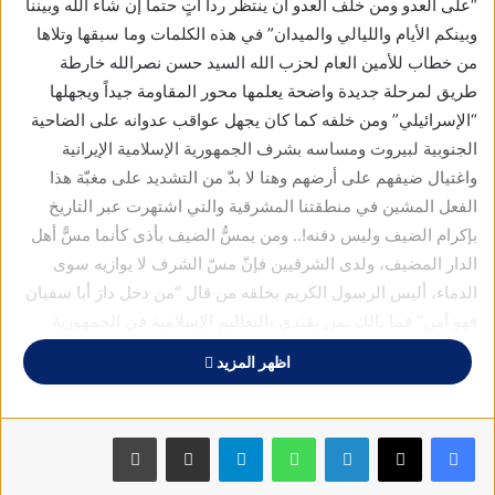
“على العدو ومن خلف العدو أن ينتظر رداً آتٍ حتماً إن شاء الله وبيننا
وبينكم الأيام والليالي والميدان” في هذه الكلمات وما سبقها وتلاها
من خطاب للأمين العام لحزب الله السيد حسن نصرالله خارطة
طريق لمرحلة جديدة واضحة يعلمها محور المقاومة جيداً ويجهلها
“الإسرائيلي” ومن خلفه كما كان يجهل عواقب عدوانه على الضاحية
الجنوبية لبيروت ومساسه بشرف الجمهورية الإسلامية الإيرانية
واغتيال ضيفهم على أرضهم وهنا لا بدّ من التشديد على مغبّة هذا
الفعل المشين في منطقتنا المشرقية والتي اشتهرت عبر التاريخ
بإكرام الضيف وليس دفنه!.. ومن يمسُّ الضيف بأذى كأنما مسًّ أهل
الدار المضيف، ولدى الشرقيين فإنّ مسّ الشرف لا يوازيه سوى
الدماء، أليس الرسول الكريم بخلقه من قال “من دخل دارَ أبا سفيان
فهو آمن” فما بالك بمن يقتدي بالتعاليم الإسلامية في الجمهورية
الإسلامية الإيرانية وعليه فإنّ الرد الإيراني حتمي مزدوج المفعول
اظهر المزيد
الأول نصرة لفلسطين والثاني نصرة لشرفها ..
أما فيما يتعلق بالرسالة التي حملها الخطاب الموجه بشكل مباشر
فيسبوك
X
لينكدإن
واتساب
تيلقرام
مشاركة عبر البريد
طباعة
دون الحاجة إلى قراءة ما بين السطور، بأنّ الرّد على هذه الجريمة
(الاعتداء على الضاحية، قتل المدنيين، اغتيال السيد فؤاد) منفصل عن