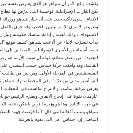
يكشف واقع الأمر أن نتنياهو هو الذي يفاوض نفسه عبر 
تكن الغارات الإسرائيلية الوحشية التي تعرّض لها قطا
الاتفاق، سوى تأكيد جديد على أن خيار نتنياهو ووزرائه ال
وتعريض الأسرى الإسرائيليين للخطر، وقد جرى بالفعل ا
الاستهداف، وذلك لضمان إدامة تماسك حكومته ونيل رضى ا
بدأت تتسرّب الأنباء عن ألاعيب نتنياهو، كشف موقع “ال
تسعة أسماء من الأسرى الإسرائيليين المصابين إلى القا
الجديد”، عن مصدر مطلع، قوله إن سبب الأزمة هو رغبة
القائمة. وقد وافقت حركة حماس، حسب المصدر، على طل
الفلسطينيين في المرحلة الأولى. ومن بين من طالبت 
ألف أسير مدني من غزّة”. وفي المحصلة، ترك نتنياهو متع
بغرض عرقلة إتمامه، أو لانتزاع مكاسب في اللحظات الأخ
عازمتان بقوة على إنجاح الاتفاق. ويعتزم الرئيس جو بايد
في حرب الإبادة. وها هو وزيره أنتوني بلينكن ينتقد، ا
نتنياهو بسبب أفعاله التي قال “إنها قوّضت جهود السلام
الماضي إن “حماس” هي التي تقوم بالعرقلة.