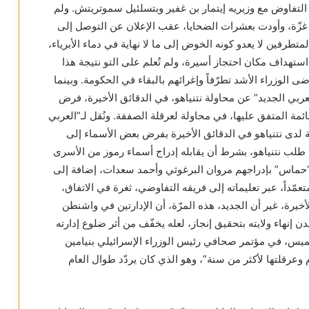
التفاوض مع وزيريه إيتمار بن غفير وبتسلئيل سموتريتش. ولم
ع غزّة، وأودت بعشرات الضحايا، عقب الإعلان عن التوصل إلى
متطرفين لا يعدو كونه الخوض إلى ما لا نهاية في دماء الأبرياء،
ستهداف مكان احتجاز أسيرة، ولم تُعلم على التو نتيجة هذا
لوزراء الأشد تطرّفاً وإغرائهم بالبقاء في الحكومة. وبينما
عربي الجديد” عن محاولة نتنياهو، في الدقائق الأخيرة، فرض
ئمة المتفق عليها، في محاولة لعرقلة الصفقة. ونُقل لـ”العربي
 لدى نتنياهو في الدقائق الأخيرة بفرض بعض الأسماء إلى
ب نتنياهو، بشرط أن يقابله إدراج أسماء رموز من الأسرى
“حماس” بإدراجهم مروان البرغوثي وأحمد سعدات، إضافة إلى
مّداً، عبر تعليماته إلى فريقه التفاوضي، ثغرة في الاتفاق،
يرة، غير أن الجديد، هذه المرّة، أن الإدارتين في واشنطن
ن إنهاء ولايته بتحقيق إنجاز، لعله يخفّف من أثر ضلوع إدارته
لخميس، في مؤتمر صحافي رئيس الوزراء الإسرائيلي بنيامين
 وعرقلتها لأكثر من سنة”، وهو الذي كان يردّد طوال العام