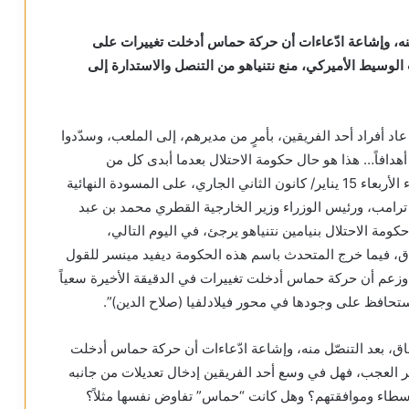
 منه، وإشاعة ادّعاءات أن حركة حماس أدخلت تغييرات على
 الوسيط الأميركي، منع نتنياهو من التنصل والاستدارة إلى
 عاد أفراد أحد الفريقين، بأمرٍ من مديرهم، إلى الملعب، وسدّدوا
أهدافاً… هذا هو حال حكومة الاحتلال بعدما أبدى كل من
المفاوضين الفلسطينيين والإسرائيليين موافقتهم، مساء الأربعاء 15 يناير/ كانون الثاني الجاري، على المسودة النهائية
 ترامب، ورئيس الوزراء وزير الخارجية القطري محمد بن عبد
ومة الاحتلال بنيامين نتنياهو يرجئ، في اليوم التالي،
اق، فيما خرج المتحدث باسم هذه الحكومة ديفيد مينسر للقول
ة، وزعم أن حركة حماس أدخلت تغييرات في الدقيقة الأخيرة سعياً
حافظ على وجودها في محور فيلادلفيا (صلاح الدين)”.
فاق، بعد التنصّل منه، وإشاعة ادّعاءات أن حركة حماس أدخلت
ثير العجب، فهل في وسع أحد الفريقين إدخال تعديلات من جانبه
وسطاء وموافقتهم؟ وهل كانت “حماس” تفاوض نفسها مثلاً؟