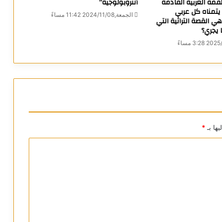
مة العربية القادمة
أنثروبولوجية”
يتمناه كل عربي
الجمعة,2024/11/08 11:42 مساءً
 القصة التراثية التي
 يجري؟
يها بـ
*