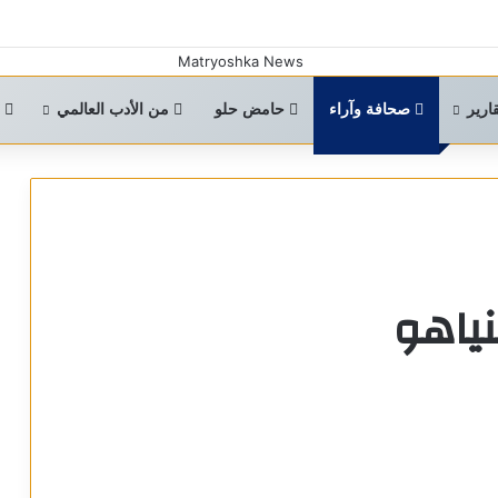
ارير
صحافة وآراء
حامض حلو
من الأدب العالمي
ا
نياهو