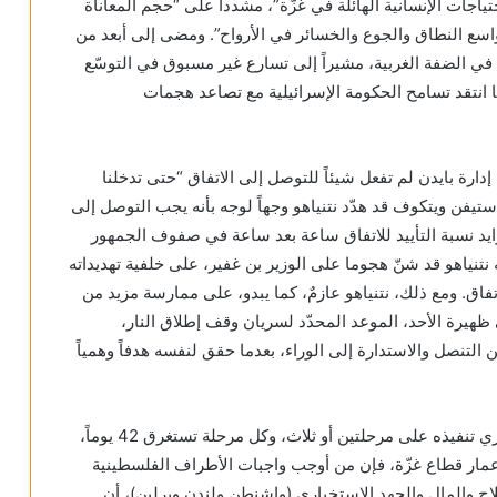
تياجات الإنسانية الهائلة في غزّة”، مشددا على “حجم المعاناة
واسع النطاق والجوع والخسائر في الأرواح”. ومضى إلى أبعد من
ة في الضفة الغربية، مشيراً إلى تسارع غير مسبوق في التوسّع
 انتقد تسامح الحكومة الإسرائيلية مع تصاعد هجمات
دارة بايدن لم تفعل شيئاً للتوصل إلى الاتفاق “حتى تدخلنا
يفن ويتكوف قد هدّد نتنياهو وجهاً لوجه بأنه يجب التوصل إلى
تزايد نسبة التأييد للاتفاق ساعة بعد ساعة في صفوف الجمهور
 نتنياهو قد شنّ هجوما على الوزير بن غفير، على خلفية تهديداته
اق. ومع ذلك، نتنياهو عازمٌ، كما يبدو، على ممارسة مزيد من
ى ظهيرة الأحد، الموعد المحدّد لسريان وقف إطلاق النار،
التنصل والاستدارة إلى الوراء، بعدما حقق لنفسه هدفاً وهمياً
وعدا ما تقدّم، ومع تكاثف الفرص لإنجاز اتفاق ملزم يجري تنفيذه على مرحلتين أو ثلاث، وكل مرحلة تستغرق 42 يوماً،
إعمار قطاع غزّة، فإن من أوجب واجبات الأطراف الفلسطينية
اح والمال والجهد الاستخباري (واشنطن ولندن وبرلين)، أن