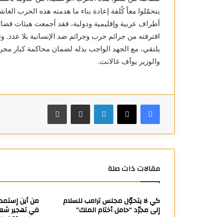
يتحمّلوا معاً كُلفة إعادة بناء ما هدمته هذه الحرب الغا
أطراف عربية وإقليمية ودولية، فقد أجمعت هيئات قضائي
اقترفته من جرائم حرب وجرائم ضد الإنسانية بلا عدد. 
يلتقي، مع الجهد الواجب بذله لضمان محاكمة كبار مجرمي
والوزير يوآف غالانت.
فيسبوك
X
لينكدإن
مشاركة عبر البريد
طباعة
مقالات ذات صلة
كي لا يتحوّل مجلس ترامب للسلام
من أين إستمدَ
إلى مجرّد “حامل أختام الملك”
في تهجير شعب