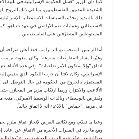
كما دان الوزير “فشل الحكومة الإسرائيلية في تلبية الاح
الشديدة للمدنيين الفلسطينيين، بما في ذلك النزوح ال
ذلك بالتنديد وبحدّة بالسياسات الاستيطانية الإسرائيلي
الاستيطاني وعمليات ضم الأراضي في عهد نتنياهو، كما
المستوطنين المتطرّفين على الفلسطينيين.
أما الرئيس المنتخب دونالد ترامب فقد أعلن صراحة أن إ
وغيّرنا مسار المفاوضات بسرعة”. وكان مبعوث ترامب ست
اتفاق “وإلا ستكون للأمر تداعيات”. وفي هذه الأثناء، ت
الإسرائيلي، وكان لافتا أن حزب الليكود الذي ينتمي إليه
المستمرّة بالخروج من الحكومة في حال التوصل إلى اتف
الألاعيب والابتزاز، وربما ارتكاب مزيدٍ من المجازر، حت
ويُفترض بالوسطاء، وبالذات الوسيط الاميركي، منعه من 
في مرمى “حماس” بالادّعاء أنه لا اتفاق حالياً.
ومع ما يرد في الفقرات الأخيرة من الاتفاق عن إعادة 
مطالبة من شنّوا هذه الحرب الوحشية، من غذّوها بالسل