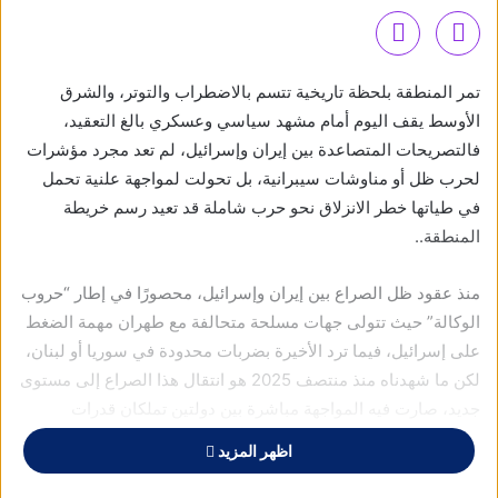
تمر المنطقة بلحظة تاريخية تتسم بالاضطراب والتوتر، والشرق
الأوسط يقف اليوم أمام مشهد سياسي وعسكري بالغ التعقيد،
فالتصريحات المتصاعدة بين إيران وإسرائيل، لم تعد مجرد مؤشرات
لحرب ظل أو مناوشات سيبرانية، بل تحولت لمواجهة علنية تحمل
في طياتها خطر الانزلاق نحو حرب شاملة قد تعيد رسم خريطة
المنطقة..
منذ عقود ظل الصراع بين إيران وإسرائيل، محصورًا في إطار “حروب
الوكالة” حيث تتولى جهات مسلحة متحالفة مع طهران مهمة الضغط
على إسرائيل، فيما ترد الأخيرة بضربات محدودة في سوريا أو لبنان،
لكن ما شهدناه منذ منتصف 2025 هو انتقال هذا الصراع إلى مستوى
جديد، صارت فيه المواجهة مباشرة بين دولتين تملكان قدرات
عسكرية متقدمة، ما قد يفتح الباب أمام حرب شاملة، ربما ستعيد
اظهر المزيد
رسم خريطة الشرق الأوسط، وربما تتحاوز ذلك..