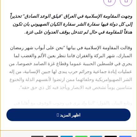
وجهت المقاومة الإسلامية في العراق “فيلق الوعد الصادق” تحذيراً
إلى كل دولة فيها سفارة الشر سفارة الكيان الصهيوني بان تكون
هدفاً للمقاومة في حال لم تتدخل بوقف العدوان على غزة.
وقالت المقاومة الإسلامية في بيانها “نحن على أبواب شهر رمضان
المبارك، شهر البركة والغفران فاننا ننظر بعين الألم والغضب لما
يجري في فلسطين الحبيبة عموما وقطاع غزة الصامد خصوصا، من
عمليات إبادة جماعية وجرائم حرب يندى لها جبين الإنسانية، من إله
الشر الصهيوامريكية وحلفائهما ممن ارتضوا لأنفسهم الذلة والخنوع
متناسين يوماً تشخص فيه الابصار ويأخذ فيه كل ذي حق حقه”.
وتابع البيان بالقول: “اننا وإذ نرى في وجوب الوقوف مع أهلنا في
فلسطين بكل ما تجود به النفس، الى حين النصر وزوال كابوس
اظهر المزيد
الاحتلال وكما كان موقفنا دائما وابدا في الدفاع عن القضايا المصيرية
ومقاومة قوى الشر والطغيان وجبروتها أينما كانت، فاننا نطالب
شعوب وقيادات العالمين الإسلامي والعربي بالضغط وبجميع الوسائل
فيسبوك
X
لينكدإن
واتساب
تيلقرام
مشاركة عبر البريد
طباعة