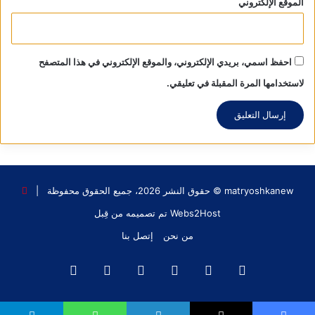
الموقع الإلكتروني
احفظ اسمي، بريدي الإلكتروني، والموقع الإلكتروني في هذا المتصفح
لاستخدامها المرة المقبلة في تعليقي.
matryoshkanew © حقوق النشر 2026، جميع الحقوق محفوظة |
Webs2Host تم تصميمه من قِبل
من نحن
إتصل بنا
فيسبوك
X
يوتيوب
انستقرام
‫TikTok
واتساب