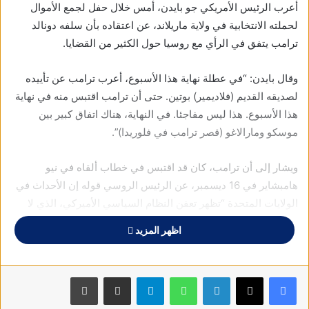
أعرب الرئيس الأمريكي جو بايدن، أمس خلال حفل لجمع الأموال
لحملته الانتخابية في ولاية ماريلاند، عن اعتقاده بأن سلفه دونالد
ترامب يتفق في الرأي مع روسيا حول الكثير من القضايا.
وقال بايدن: “في عطلة نهاية هذا الأسبوع، أعرب ترامب عن تأييده
لصديقه القديم (فلاديمير) بوتين. حتى أن ترامب اقتبس منه في نهاية
هذا الأسبوع. هذا ليس مفاجئا. في النهاية، هناك اتفاق كبير بين
موسكو ومارالاغو (قصر ترامب في فلوريدا)”.
ويشار إلى أن ترامب، كان قد اقتبس في خطاب ألقاه في نيو
هامبشاير في 16 ديسمبر، عن الرئيس الروسي قوله إن الأحداث في
الولايات المتحدة “تظهر تعفن النظام السياسي الأميركي، الذي لا
يمكنه المطالبة بتعليم الديمقراطية للآخرين”.
اظهر المزيد
وأضاف بايدن أن “التهديد الأكبر الذي يشكله ترامب هو التهديد
لديمقراطيتنا. العبارات التي يستخدمها تذكرنا بالذين خرجوا من
فيسبوك
X
لينكدإن
واتساب
تيلقرام
مشاركة عبر البريد
طباعة
ألمانيا في الثلاثينيات. وهو يصف أولئك الذين يعارضونه بالطفيليين.