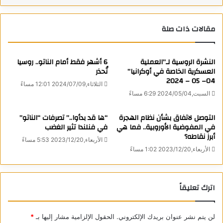
وفي نهاية هذا الأسبوع تحدث مرة أخرى عن كيفية تسميم الدماء في
بلادنا. حتى الجمهوريين المحافظين تحدثوا عن ذلك علنا”.
مقالات ذات صلة
وفي سبتمبر الماضي، علق الرئيس بوتين، في جلسة عامة لمنتدى
الشرق الاقتصادي، على محاكمة ترامب في الولايات المتحدة:
النشرة الروسية لـ”العملية
6 أشهر فقط أمام الناتو.. روسيا
“بالنسبة لنا، ما يحدث اليوم، في رأيي أمر جيد، لأنه يظهر فساد
العسكرية الخاصة في أوكرانيا”
تُحذر
النظام السياسي الأمريكي، الذي لا يمكنه أن يدعي تعليم الآخرين
04– 05 – 2024
الثلاثاء,2024/07/09 12:01 مساءً
الديمقراطية. كل ما يحدث مع ترامب هو اضطهاد مسيس”.
السبت,2024/05/04 6:29 مساءً
المصدر: تاس
التوصل لاتفاق بشأن نظام الهجرة
“ها قد بدأوا..” تصرفات “الناتو”
كاتب
في المفوضية الأوروبية.. فما هي
في فنلندا تثير الغضب
أبرز نقاطه؟
الأربعاء,2023/12/20 5:53 مساءً
الأربعاء,2023/12/20 1:02 مساءً
اترك تعليقاً
Matryoshka News
لن يتم نشر عنوان بريدك الإلكتروني.
الحقول الإلزامية مشار إليها بـ
*