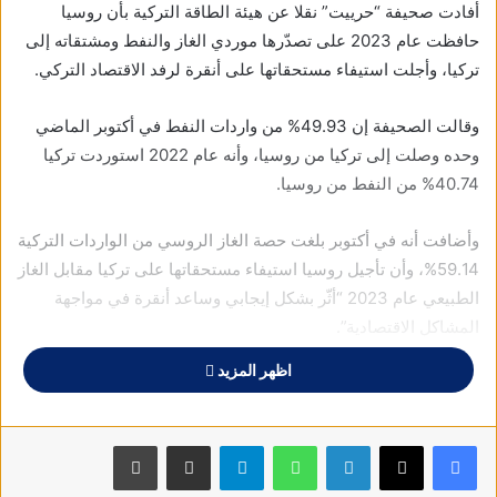
أفادت صحيفة “حرييت” نقلا عن هيئة الطاقة التركية بأن روسيا
حافظت عام 2023 على تصدّرها موردي الغاز والنفط ومشتقاته إلى
تركيا، وأجلت استيفاء مستحقاتها على أنقرة لرفد الاقتصاد التركي.
وقالت الصحيفة إن 49.93% من واردات النفط في أكتوبر الماضي
وحده وصلت إلى تركيا من روسيا، وأنه عام 2022 استوردت تركيا
40.74% من النفط من روسيا.
وأضافت أنه في أكتوبر بلغت حصة الغاز الروسي من الواردات التركية
59.14%، وأن تأجيل روسيا استيفاء مستحقاتها على تركيا مقابل الغاز
الطبيعي عام 2023 “أثّر بشكل إيجابي وساعد أنقرة في مواجهة
المشاكل الاقتصادية”.
اظهر المزيد
وأفادت وسائل الإعلام التركية بأن تركيا تمكنت بفضل زيادة واردات
النفط الروسي مشتقاته من توفير نحو ملياري دولار عام 2023.
فيسبوك
X
لينكدإن
واتساب
تيلقرام
مشاركة عبر البريد
طباعة
ووصفت الصحيفة مشروع محطة “أكويو” النووية في تركيا التي