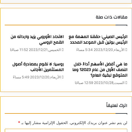
تشيدها مؤسسة “روس آتوم” الروسية للطاقة الذرية، بأنه واحد من
رموز التعاون التجاري والاقتصادي بين البلدين، مذكرة بأن المحطة
يجب أن تبدأ توليد الكهرباء عام 2024.
مقالات ذات صلة
ونقلت عن بيانات وزارة السياحة التركية أن 6.9 مليون سائح روسي
الرئيس الصيني: حققنا المهمة مع
الاتحاد الأوروبي يزيد وارداته من
زاروا تركيا خلال الأشهر الـ11 الأولى من العام الماضي، مما يتجاوز
الرئيس بوتين قبل الموعد المحدد
القمح الروسي
مؤشرات الدول الأخرى.
الأربعاء,2023/12/20 5:34 مساءً
الخميس,2023/12/21 11:52 صباحًا
وإضافة إلى ذلك ستحتل روسيا وفقا نتائج العام الماضي المرتبة
ما هي أفضل الأسهم أداءً خلال
روسيا: لا نقوم بمصادرة أصول
الأولى من حيث عدد المشاريع التعاقدية التي تنفذها الشركات
النصف الأول من عام 2023؟ وما
المستثمرين الأجانب
المتوقع لبقية العام؟
التركية على الأراضي الروسية، حيث تقدر قيمة المشاريع التي نفذها
الأربعاء,2023/12/20 5:49 مساءً
السبت,2023/10/28 12:59 صباحًا
قطاع المقاولات التركي في روسيا السنة الماضية بـ4.6 مليار دولار،
إضافة إلى مشاريع سابقة بـ20 مليار دولار.
اترك تعليقاً
المصدر: تاس
كاتب
لن يتم نشر عنوان بريدك الإلكتروني.
الحقول الإلزامية مشار إليها بـ
*