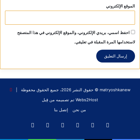
الموقع الإلكتروني
احفظ اسمي، بريدي الإلكتروني، والموقع الإلكتروني في هذا المتصفح
لاستخدامها المرة المقبلة في تعليقي.
matryoshkanew © حقوق النشر 2026، جميع الحقوق محفوظة |
Webs2Host تم تصميمه من قِبل
من نحن
إتصل بنا
فيسبوك
X
يوتيوب
انستقرام
‫TikTok
واتساب