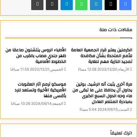
وأضاف: “بسبب أن ذلك يمثل تهديدا وجوديا لروسيا وأن الوضع
الحيادي لأوكرانيا لا يزال أمرا مرفوضا وبدلا منه يتم الإعلان عن
انضمام أوكرانيا إلى الناتو فإن الحل الوحيد هو توسيع منطقة الأمن
مقالات ذات صلة
الروسية في الأراضي الأوكرانية من خاركوف إلى أوديسا مع مراكزها
الاقتصادية ومواردها الطبيعية وبالطبع مع السكان الناطقين باللغة
الكرملين يعتبر قرار الجمعية العامة
الأطباء الروس ينتشلون صاعقا من
الروسية والموالين لروسيا”.
للأمم المتحدة بشأن مكافحة
ظهر جندي مصاب بالقرب من
تمجيد النازية مهم للغاية
الخطوط الأمامية
المصدر: نوفوستي
الأربعاء,2023/12/20 12:58 مساءً
الخميس,2023/12/21 11:55 صباحًا
كاتب
مرة أخرى يثبت أنه الرشيد.. بوتين
موسكو ترمم آثار العقوبات
يحاول أن يحافظ على ما تبقى من
الأمريكية الأخيرة وتستعد للرد
ماء وجه الدول السبع الكبرى
بأقسى منها
بمبادرة المنتصر العادل
الجمعة,2024/06/14 10:26 صباحًا
السبت,2024/06/15 5:44 مساءً
Matryoshka News
اترك تعليقاً