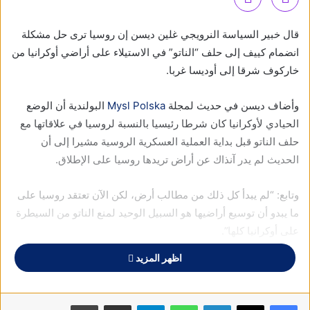
قال خبير السياسة النرويجي غلين ديسن إن روسيا ترى حل مشكلة
انضمام كييف إلى حلف “الناتو” في الاستيلاء على أراضي أوكرانيا من
خاركوف شرقا إلى أوديسا غربا.
وأضاف ديسن في حديث لمجلة
Mysl Polska
البولندية أن الوضع
الحيادي لأوكرانيا كان شرطا رئيسيا بالنسبة لروسيا في علاقاتها مع
حلف الناتو قبل بداية العملية العسكرية الروسية مشيرا إلى أن
الحديث لم يدر آنذاك عن أراض تريدها روسيا على الإطلاق.
وتابع: “لم يبدأ كل ذلك من مطالب أرض، لكن الآن تعتقد روسيا على
ما يبدو أن توسيع أراضيها هو السبيل الوحيد لمنع الناتو من السيطرة
على أوكرانيا كلها”.
اظهر المزيد
وأشار إلى أن وعود الأمين العام لحلف الناتو ينس ستولتنبرغ بجعل
أوكرانيا عضوا في الحلف بعد انتهاء النزاع تجبر الكرملين على الرد
على هذا التهديد الوجودي بالاستيلاء على مناطق جديدة.
فيسبوك
X
لينكدإن
واتساب
تيلقرام
مشاركة عبر البريد
طباعة