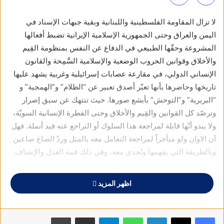
لا تزال المقاومة الفلسطينية واللبنانية وبقية جبهات الإسناد في
اليمن والعراق وحتى الجمهورية الإسلامية الإيرانية تضبط أفعالها
المشروعة وحقّها الطبيعي في الدفاع عن النفس بمنظومة القِيم
والأخلاق وقوانين الحروب الوضعية والإسلامية السَّمِحة والقانون
الإنساني الدولي، في مقارعة عصابات إسرائيلية وغربية يشهد عليها
تاريخها وحاضرها بأنها تعبّر أصدق تعبير عن “الظلام” و”الهمجية” و
“البربرية” و”التوحش” بأبشع صورها. حيث تنتهك عن سبق إصرار
وترصّد كل القوانين والقِيم والأخلاق وحتى الفطرة الإنسانية السويّة،
ولا يبدو أنّها قابلة لمراجعة هذا السلوك أو التراجع عنه قيد أنملة. فهل
آن الاوان ولو متأخراً لمراجعة التعامل معه بالمثل وردّ الصاع صاعين
وبالطريقة التي يفهمها وتُجدي معه، وفي ذلك قمة العدل والإنصاف.
وعليه، فإن الجنوب اللبناني جزءٌ أصيل من لبنان، والطائفة الشيعية
اظهر المزيد
جزءٌ لا يتجزأ من الشعب اللبناني ومكوّن أساسي من مكوّناته كبقية
الطوائف المسيحية ومنها المارونية والأرثوذوكسية، والسنيّة، والدرزية
والعلوية وغيرها.. وليست مجرد جالية طارئة ودخيلة، بل بذلت الغالي
فيسبوك
X
لينكدإن
واتساب
تيلقرام
مشاركة عبر البريد
طباعة