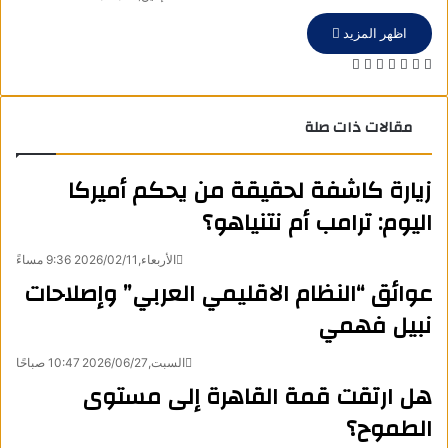
اظهر المزيد
X
فيسبوك
لينكدإن
واتساب
تيلقرام
طباعة
مشاركة
عبر
البريد
مقالات ذات صلة
زيارة كاشفة لحقيقة من يحكم أميركا
اليوم: ترامب أم نتنياهو؟
الأربعاء,2026/02/11 9:36 مساءً
عوائق “النظام الاقليمي العربي” وإصلاحات
نبيل فهمي
السبت,2026/06/27 10:47 صباحًا
هل ارتقت قمة القاهرة إلى مستوى
الطموح؟