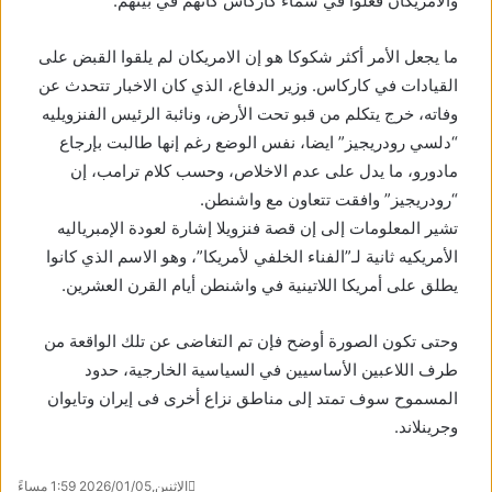
والأمريكان فعلوا في سماء كاركاس كأنهم في بيتهم.
ما يجعل الأمر أكثر شكوكا هو إن الامريكان لم يلقوا القبض على
القيادات في كاركاس. وزير الدفاع، الذي كان الاخبار تتحدث عن
وفاته، خرج يتكلم من قبو تحت الأرض، ونائبة الرئيس الفنزويليه
“دلسي رودريجيز” ايضا، نفس الوضع رغم إنها طالبت بإرجاع
مادورو، ما يدل على عدم الاخلاص، وحسب كلام ترامب، إن
“رودريجيز” وافقت تتعاون مع واشنطن.
تشير المعلومات إلى إن قصة فنزويلا إشارة لعودة الإمبرياليه
الأمريكيه ثانية لـ”الفناء الخلفي لأمريكا”، وهو الاسم الذي كانوا
يطلق على أمريكا اللاتينية في واشنطن أيام القرن العشرين.
وحتى تكون الصورة أوضح فإن تم التغاضى عن تلك الواقعة من
طرف اللاعبين الأساسيين في السياسية الخارجية، حدود
المسموح سوف تمتد إلى مناطق نزاع أخرى فى إيران وتايوان
وجرينلاند.
الإثنين,2026/01/05 1:59 مساءً