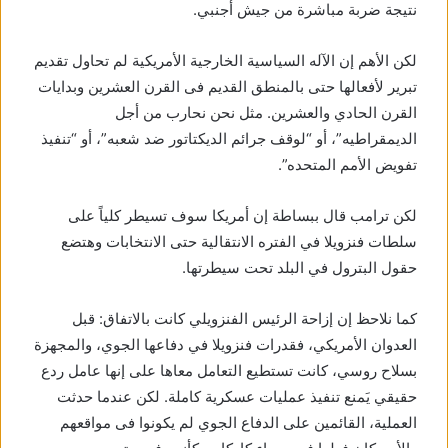
نتيجة ضربة مباشرة من جيش أجنبي.
لكن الأهم إن الآله السياسية الخارجية الأمريكية لم تحاول تقديم
تبرير لأفعالها حتى بالمنطق القديم فى القرن العشرين وبدايات
القرن الحادي والعشرين. مثل نحن نحارب من أجل
الديمقراطيه”، أو “لوقف جرائم الديكتاتور ضد شعبه”، أو “تنفيذ
تفويض الأمم المتحده”.
لكن ترامب قال ببساطة إن أمريكا سوف تسيطر كلياً على
سلطات فنزويلا في الفتره الانتقالية حتى الانتخابات وهتضع
حقول البترول في البلد تحت سيطرتها.
كما نلاحظ إن إزاحة الرئيس الفنزويلي كانت بالاتفاق: قبل
العدوان الأمريكي، فقدرات فنزويلا في دفاعها الجوي، والمجهزة
بسلاح روسي، كانت تستطيع التعامل معاها على إنها عامل ردع
حقيقي يَمنع تنفيذ عمليات عسكرية كاملة. لكن عندما حدثت
العملية، القائمين على الدفاع الجوي لم يكونوا فى مواقعهم