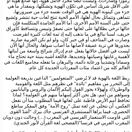
رموزاً وإشارات)، وليست أيضاً مجرد حامل هوية، إنها صانع هوية أو
على الأقل شريك أساس في تكوِّن الهوية وتشكِّلها، وبمقدار ما هي
جزء من كينونة الهوية هي في الوقت نفسه جزء من صيرورتها،
تتماهى وتتماثل بحال أهلها، الأمم الحية تنتج لغات حية تنتشر وتَشيع
حتى على ألسنة الأمم الأخرى، أما الأمم الجامدة المتكلسة فإن
حالها ترخي بظلالها على لغاتها حتى تصفرّ وتيبس وتتساقط كأوراق
خريف، لسنا نبالغ في ما نذهب إليه إذ ثمة لغات كثيرة انقرضت
وصارت في المتاحف أو في خبر كان، ولو لم تكن العربية ضاربة
بجذورها في تربة عميقة لأصابها ما أصاب سواها، والحال أنها الآن
ليست في أفضل حالاتها بفعل عدم إدراك شرائح واسعة من أبنائها
لأهمية رعايتها وصيانتها وتجديدها، فاللغة أشبه بنبتة حية تحتاج ماء
وسماداً وتشذيباً ورعاية دائمة، والبرهان ما تفعله مجاميع اللغات في
العالم كله من اعتماد مئات المفردات الجديدة كل عام.
ربط اللغة بالهوية قد لا يُرضي “المتعولمين” الداعين بذريعة العولمة
إلى التحرر من مفاهيم “بائدة” في نظرهم مثل اللغة والقومية
والوطن(!)، ولهؤلاء يجوز القول إليكم الألمان والروس واليابانيين
وسواهم من أمم، هل نحن أكثر إسهاماً منهم في العولمة؟ لماذا
تحافظ أمم الأرض قاطبة على لغاتها فيما المطلوب منا أن نفعل
العكس، أن نتخلى عن لغة تمثل “روح الأمة” وفق المفكر ساطع
الحصري، فيما يراها المستشرق الفرنسي جاك بيرك “أشدّ القوى
التي قاومت الاستعمار الفرنسي في المغرب (…) وحالت دون ذوبان
المغرب العربي في فرنسا”(الفصحى لغة القرآن لأنور الجندي).