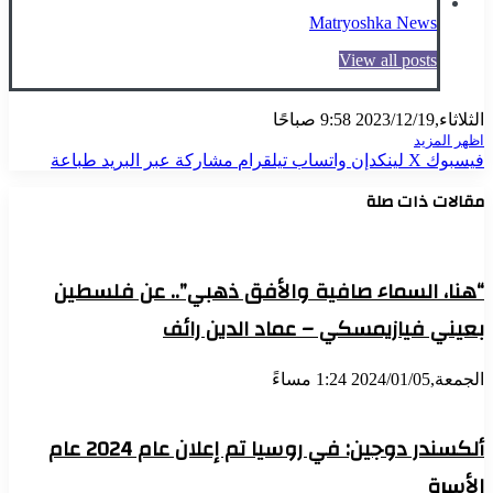
Matryoshka News
View all posts
الثلاثاء,2023/12/19 9:58 صباحًا
اظهر المزيد
فيسبوك
X
لينكدإن
واتساب
تيلقرام
مشاركة عبر البريد
طباعة
مقالات ذات صلة
“هنا، السماء صافية والأفق ذهبي”.. عن فلسطين
بعيني فيازيمسكي – عماد الدين رائف
الجمعة,2024/01/05 1:24 مساءً
ألكسندر دوجين: في روسيا تم إعلان عام 2024 عام
الأسرة