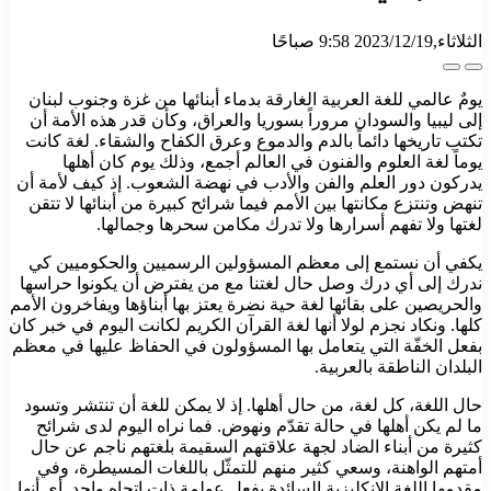
الثلاثاء,2023/12/19 9:58 صباحًا
يومٌ عالمي للغة العربية الغارقة بدماء أبنائها من غزة وجنوب لبنان
إلى ليبيا والسودان مروراً بسوريا والعراق، وكأن قدر هذه الأمة أن
تكتب تاريخها دائماً بالدم والدموع وعرق الكفاح والشقاء. لغة كانت
يوماً لغة العلوم والفنون في العالم أجمع، وذلك يوم كان أهلها
يدركون دور العلم والفن والأدب في نهضة الشعوب. إذ كيف لأمة أن
تنهض وتنتزع مكانتها بين الأمم فيما شرائح كبيرة من أبنائها لا تتقن
لغتها ولا تفهم أسرارها ولا تدرك مكامن سحرها وجمالها.
يكفي أن نستمع إلى معظم المسؤولين الرسميين والحكوميين كي
ندرك إلى أي درك وصل حال لغتنا مع من يفترض أن يكونوا حراسها
والحريصين على بقائها لغة حية نضرة يعتز بها أبناؤها ويفاخرون الأمم
كلها. ونكاد نجزم لولا أنها لغة القرآن الكريم لكانت اليوم في خبر كان
بفعل الخفّة التي يتعامل بها المسؤولون في الحفاظ عليها في معظم
البلدان الناطقة بالعربية.
حال اللغة، كل لغة، من حال أهلها. إذ لا يمكن للغة أن تنتشر وتسود
ما لم يكن أهلها في حالة تقدّم ونهوض. فما نراه اليوم لدى شرائح
كثيرة من أبناء الضاد لجهة علاقتهم السقيمة بلغتهم ناجم عن حال
أمتهم الواهنة، وسعي كثير منهم للتمثّل باللغات المسيطرة، وفي
مقدمها اللغة الإنكليزية السائدة بفعل عولمة ذات اتجاه واحد. أي أنها