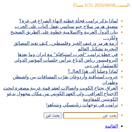
السبت,2026/08/08 6:51 مساءً
آخر الأخبار
لماذا يذكر ترامب فجأة خطته لإنهاء الصراع في غزة؟
مضيق هرمز سلاح جيو سياسي يقفل الباب على الحرب
بيان الدول العربية والإسلامية خطوة على الطريق الصحيح
ولكن…
أزمة هرمز ورغيف الخبز وفلسطين.. كيف تعيد المضائق
البحرية تشكيل العالم
في خطة ترامب “لحرب استباقيّة” مع ايران وما بعدها
البروفيسور رياض الدباغ يترأس جلسات المؤتمر الدولي
للاستثمار في دبي
لماذا وصلنا إلى هذا الحال؟
حروب استباقية وأردوغان يقرّب المسافات بين واشنطن
وطهران
العراق يجتاح الكويت واتصالات لعقد قمة عربية مصغرة لبحث
الاجتياح العراقي.. ولي العهد الكويتي من مكان مجهول يدعو
الكويتيين للمقاومة
ترامب في توجهات زيلينسكي ونتنياهو!
بحث عن
القائمة