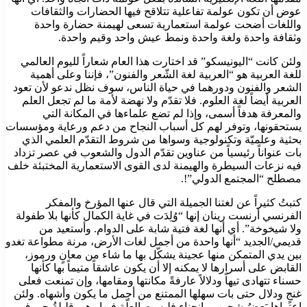
عوض أن تكون عولمة تفاعلية تتلاقح فيها الحضارات والثقافات
واللغات أضحت عولمة استعمارية تسعى لهيمنة حضارة واحدة
وثقافة واحدة ولغة واحدة ونمط عيش واحد وقيم واحدة.
ولئن كانت “اليونيسكو” قد اختارت هذا العام شعاراً لليوم العالمي
للغة العربية هو “العربية لغة الشّعر والفنون”، فإننا وعلى أهمية
الشعر والفنون ودورهما في حياة الناس، سوف نظل ندعو لأن تعود
العربية أيضاً لغة العلوم. فلا تقدّم ولا نهضة لأمة ما لم تجعل العلم
والمعرفة هدفاً أسمى، وإذا لم تضع علماءها في المكانة التي
يستحقونها، وتوفر لهم كل أسباب النجاح من دعم ورعاية ومؤسسات
بحثية وعلميّة وتكنولوجية وسواها من شروط التقدّم العلمي الذي
بات عنواناً رئيسياً من عناوين تقدّم الدول والشعوب في عصر تزداد
فيه نزعات السيطرة والهيمنة لدى القوى الاستعمارية المختبئة خلف
مصطلح “المجتمع الدولي”!.
كتبتُ كثيراً عن لغتنا الجميلة التي قال عنها المؤرخ والمفكر
الفرنسي أرنست رينان إنها “وُلِدَت في غاية الكمال كأنها بلا طفولة
ولا شيخوخة”. أي أنها لغة فتية شابة على الدوام. وأستعيد من
قديمي/الجديد “أنها واحدة من أجمل لغات الأرض، مرنة مطواعة تغدو
بين يدي المتمكن منها عجينة يشكّل بها ما شاء من معانٍ ورموز،
القابض على أسرارها لا يمكنه إلا أن يكون عاشقاً متيماً بها كأنها
حسناء تتهادى تيهاً ودلالاً عارفةً مكانتها ومقامها، وإن تمنعت فعلى
غنجٍ ودلال حتى بات سهلها الممتنع من أجمل ما يكون وأشهاه. ولئن
اعتراها بَعضُ شحوبٍ وانحناء فليست العلّة فيها وهي قليلةُ حروف