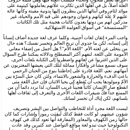
العلّة أصلاً، بل في أهلها الذين تكاثرت علّاتهم يعاملونها كيتيمة على
موائد لئام، وفي أبنائها الذين ينظرون إليها بِدونية مقيتة وكأنها عالة
عليهم لا عِلَّة كيانهم وعنوان وجودهم على قيد الأمم والحياة، غير
مدركين أنهم من دونها يغدون كائنات هجينة مثل تلك الكائنات
“المستنسخة” في أسواق العولمة الاستهلاكية.
واجب المرء إتقان لغات أجنبية، وكلما عرف لغة جديدة أضاف إنساناً
إلى إنسانه، لكن ما جدوى أن تربح العالم وتخسر نفسك؟ هذه حال
من يتخلى عن لغته الأم. “اللغة الأم”؟ هل أجمل من إضفاء معاني
الأمومة على اللغة. لنفهم أكثر المصطلح ودلالاته يمكننا طرح السؤال
على الذين اغتربوا عن لغاتهم واضطروا إلى الكتابة بلغات أخرى،
سوف نسمع مشاعر وأفكاراً مماثلة لتلك التي يعيشها المغتربون عن
أمهاتهم. نعم، اللغة قادرة على إحاطتنا بنوع من الحنان الرحمي
باعثِ الدفء والحرارة والشعور بالانتماء، ولئن كان حبل السرّة بين
الأمّ ومولودها يجب أن يُقطع كي يحيا الاثنان فإن حبل اللغة متى
انقطع صار الإنسان كائناً هجيناً غريب اللسان، لذا نردد دائماً أن من
الممتع جداً فكّ شيفرات اللغات الأخرى والتعرف إلى ثقافات أهلها
بلسانهم، لكن إياك أن تخسر لسانك.
ليست اللغة مجرد أداة للتخاطب والتواصل بين البشر وتصريف
شؤون عيشهم، لو كانت فقط كذلك لَبقِيَت رموزاً وإشارات كما كان
حالها زمن الكهوف والمغاور (المفارقة أنها تعود كذلك في كهوف
التكنولوجيا حيث تبدو لغة مواقع التواصل عند كثيرين وقد عادت