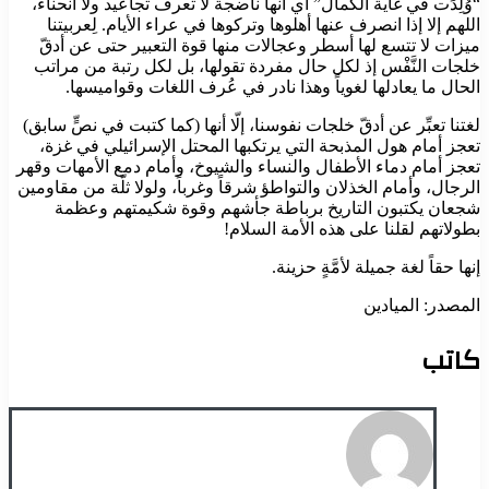
“وُلِدَت في غاية الكمال” أي أنها ناضجة لا تعرف تجاعيد ولا انحناء،
اللهم إلا إذا انصرف عنها أهلوها وتركوها في عراء الأيام. لِعربيتنا
ميزات لا تتسع لها أسطر وعجالات منها قوة التعبير حتى عن أدقّ
خلجات النَّفْس إذ لكل حال مفردة تقولها، بل لكل رتبة من مراتب
الحال ما يعادلها لغوياً وهذا نادر في عُرف اللغات وقواميسها.
لغتنا تعبِّر عن أدقّ خلجات نفوسنا، إلّا أنها (كما كتبت في نصٍّ سابق)
تعجز أمام هول المذبحة التي يرتكبها المحتل الإسرائيلي في غزة،
تعجز أمام دماء الأطفال والنساء والشيوخ، وأمام دمع الأمهات وقهر
الرجال، وأمام الخذلان والتواطؤ شرقاً وغرباً، ولولا ثلّة من مقاومين
شجعان يكتبون التاريخ برباطة جأشهم وقوة شكيمتهم وعظمة
بطولاتهم لقلنا على هذه الأمة السلام!
إنها حقاً لغة جميلة لأمَّةٍ حزينة.
المصدر: الميادين
كاتب