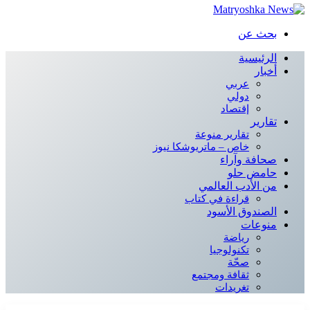
بحث عن
الرئيسية
أخبار
عربي
دولي
إقتصاد
تقارير
تقارير منوعة
خاص – ماتريوشكا نيوز
صحافة وآراء
حامض حلو
من الأدب العالمي
قراءة في كتاب
الصندوق الأسود
منوعات
رياضة
تكنولوجيا
صحّة
ثقافة ومجتمع
تغريدات