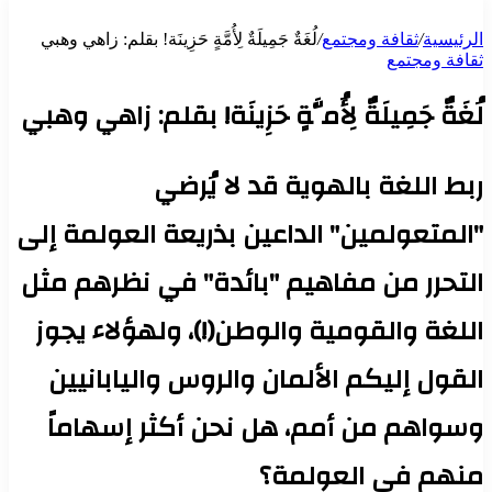
الرئيسية
/
ثقافة ومجتمع
/
لُغَةٌ جَمِيلَةٌ لِأُمَّةٍ حَزِينَة! بقلم: زاهي وهبي
ثقافة ومجتمع
لُغَةٌ جَمِيلَةٌ لِأُمَّةٍ حَزِينَة! بقلم: زاهي وهبي
ربط اللغة بالهوية قد لا يُرضي
"المتعولمين" الداعين بذريعة العولمة إلى
التحرر من مفاهيم "بائدة" في نظرهم مثل
اللغة والقومية والوطن(!)، ولهؤلاء يجوز
القول إليكم الألمان والروس واليابانيين
وسواهم من أمم، هل نحن أكثر إسهاماً
منهم في العولمة؟