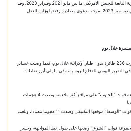
عليها من قبل القيادة المركزية الأمريكية والقوات البحرية التابعة للجيش الأمريكي ما بين مايو 2021 وفبراير 2023. وقد
حصلت السلطات الأمريكية على ملكية هذه الأسلحة في ديسمبر 2023 بموجب دعوى مصادرة رفعتها وزارة العدل
أعلنت وزارة الدفاع الروسية اليوم الثلاثاء أن قواتها دمرت 236 طائرة بدون طيار أوكرانية خلال يوم، فيما وصلت خسائر
على محور دونيتسك، سيطرت وحدات من مجموعة قوات “الجنوب” على مواقع أكثر ملاءمة، وصدت 4 هجمات
على محور أفدييفكا حسنت وحدات من مجموعة قوات “الوسط” موقعها التكتيكي وصدت 11 هجوما مضادا، وبلغت
موعة قوات “الشرق” وضعها على طول خط المواجهة، وخسر