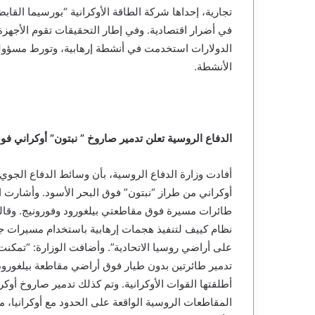
تجارية، إحداها شركة الطاقة الأوكرانية “بورسيما ال
في أضرار اقتصادية. وفي إطار التحقيقات تقوم الأجهزة
الدولارات استخدمت في أنشطة إرهابية، وتورط مسؤولي
الأنشطة.
الدفاع الروسية تعلن تدمير صاروخ ” نبتون” أوكراني فو
أفادت وزارة الدفاع الروسية، بأن وسائط الدفاع الجو
أوكراني من طراز “نبتون” فوق البحر الأسود. وأشارت الوزا
طائرات مسيرة فوق مقاطعتي بيلغورود وفورونيج. وقالت 
نظام كييف لتنفيذ هجمات إرهابية باستخدام مسيرات ج
على أراضي روسيا الاتحادية”. وأضافت الوزارة: “تمكنت
تدمير طائرتين بدون طيار فوق أراضي مقاطعة بيلغورو
أطلقتها القوات الأوكرانية. وتم كذلك تدمير صاروخ أوك