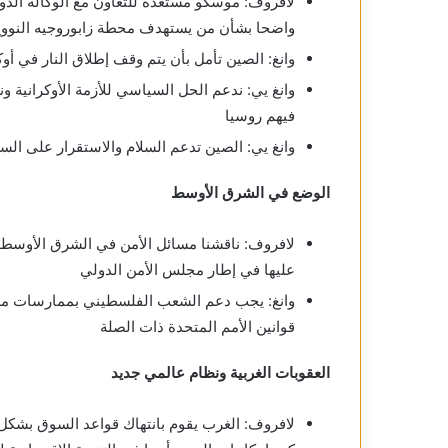
لافروف: موسكو مستعدة للتعاون مع الوكالة الدول
واضحا بشأن من يستهدف محطة زابوروجيه النووي
وانغ: الصين تأمل بأن يتم وقف إطلاق النار في أ
وانغ يي: ندعم الحل السياسي للأزمة الأوكرانية و
فيهم روسيا
وانغ يي: الصين تدعم السلام والاستقرار على السا
الوضع في الشرق الأوسط
لافروف: ناقشنا مسائل الأمن في الشرق الأوسط
عليها في إطار مجلس الأمن الدولي
وانغ: يجب دعم الشعب الفلسطيني بممارسات ملمو
قوانين الأمم المتحدة ذات الصلة
العقوبات الغربية ونظام عالمي جديد
لافروف: الغرب يقوم بانتهاك قواعد السوق بشكل