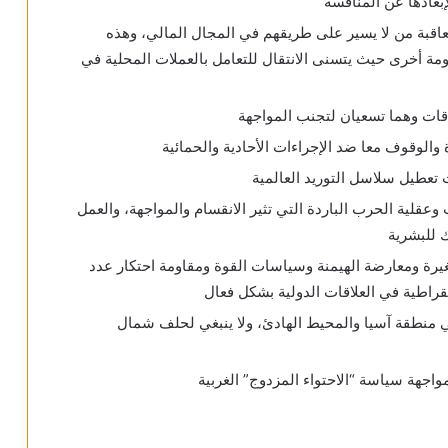
إبعادها عن المنافسة
قبة من لا يسير على طريقهم في المجال المالي، وهذه
ومة أخرى حيث يتسنى الانتقال للتعامل بالعملات المحلية في
اقات وهما تسعيان لتجنب المواجهة
والوقوف معا ضد الإجراءات الأحادية والحمائية
 تعطيل سلاسل التوريد العالمية
عقلية الحرب الباردة التي تثير الانقسام والمواجهة، والعمل
 للبشرية
غيرة ومعارضة الهيمنة وسياسات القوة ومقاومة احتكار عدد
مقراطية في العلاقات الدولية بشكل فعال
ي منطقة آسيا والمحيط الهادئ، ولا ينبغي لحلف شمال
واجهة سياسة “الاحتواء المزدوج” الغربية