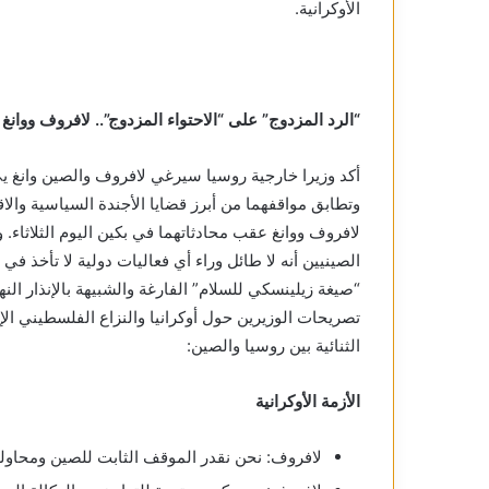
الأوكرانية.
“الرد المزدوج” على “الاحتواء المزدوج”.. لافروف ووان
أكد وزيرا خارجية روسيا سيرغي لافروف والصين وانغ يي 
وتطابق مواقفهما من أبرز قضايا الأجندة السياسية وا
لافروف ووانغ عقب محادثاتهما في بكين اليوم الثلاثاء. وب
الصينيين أنه لا طائل وراء أي فعاليات دولية لا تأخذ في
“صيغة زيلينسكي للسلام” الفارغة والشبيهة بالإنذار الن
تصريحات الوزيرين حول أوكرانيا والنزاع الفلسطيني الإ
الثنائية بين روسيا والصين:
الأزمة الأوكرانية
لافروف: نحن نقدر الموقف الثابت للصين ومحاولة 