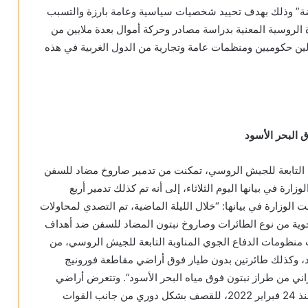
قابضة” وذلك بهدف تحييد شخصيات سياسية وعامة بارزة والتسبب
 الروسية المعنية بدراسة مصادر وحركة أموال بعدة ملايين من
ن حكوميين ومنظمات عامة وتجارية من الدول الغربية في هذه
ق البحر الأسود
ي التابعة للجيش الروسي، تمكنت من تدمير صاروخ مضاد للسفن
رة في بيانها اليوم الثلاثاء، إلى أنه تم كذلك تدمير أربع
الوزارة في بيانها: “خلال الليلة الماضية، تم التصدي لمحاولات
وية من نوع الطائرات وصاروخ نبتون المضاد للسفن ضد أهداف
 منظومات الدفاع الجوي المناوبة التابعة للجيش الروسي، من
د، وكذلك طائرتين بدون طيار فوق أراضي مقاطعة فورونيج
راني من طراز نبتون فوق مياه البحر الأسود”. وتتعرض أراضي
المقاطعات الروسية الواقعة على الحدود مع أوكرانيا، منذ 24 فبراير 2022، للقصف بشكل دوري من جانب القوات