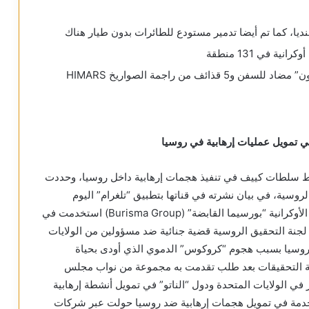
 في 131 منطقة
ي تمويل عمليات إرهابية في روسيا
ط سلطات كييف في تنفيذ هجمات إرهابية داخل روسيا، وحددت
الروسية، في بيان نشرته في قناتها بتطبيق “تلغرام” اليوم
الثلاثاء، إن الأموال التي حولت عبر شركة النفط والغاز الأوكرانية “بورسيما القابضة” (Burisma Group) استخدمت في
نة التحقيق الروسية قضية جنائية ضد مسؤولين من الولايات
د روسيا بسبب هجوم “كروكوس” الدموي الذي أودى بحياة
ية التحقيقات بعد طلب تقدمت به مجموعة من نواب مجلس
ي الولايات المتحدة ودول “الناتو” في تمويل أنشطة إرهابية
خدمة في تمويل هجمات إرهابية ضد روسيا حولت عبر شركات