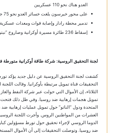
العدو هناك نحو 110 عسكريين
على محور خيرسون بلغت خسائر العدو نحو 75 جنديا، كما تم أيضا تدمير مستودع للطائرات بدون طيار هناك
تدمير محطة رادار وإصابة قوات ومعدات عسكرية أوكرانية
إسقاط 236 طائرة مسيرة أوكرانية وصاروخ “نبتون” مضاد للسفن و5 قذائف من راجمة الصواريخ HIMARS
لجنة التحقيق الروسية: شركة طاقة أوكرانية متورطة ف
كشفت لجنة التحقيق الروسية عن دليل جديد يؤكد تور
التحقيقات قناة تمويل مرتبطة بأوكرانيا. وقالت اللجنة 
تمويل هجمات إرهابية ضد روسيا. وفي ظل ذلك فتحت لج
المتحدة ودول “الناتو” حول تمويل عمليات إرهابية ض
العشرات من المواطنين الروس. وأجرت اللجنة الروس
الدوما الروسي لإجراء تحقيق حول تورط مسؤولين كبار ف
ضد روسيا. وتوصلت التحقيقات إلى أن الأموال المست