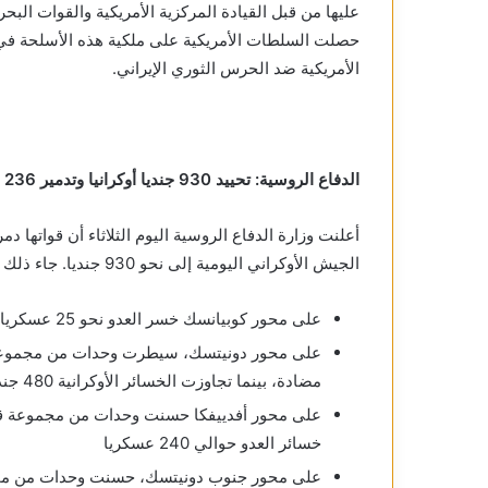
الأمريكية ضد الحرس الثوري الإيراني.
الدفاع الروسية: تحييد 930 جنديا أوكرانيا وتدمير 236 مسيرة خلال يوم
الجيش الأوكراني اليومية إلى نحو 930 جنديا. جاء ذلك في التقرير اليومي للدفاع الروسية، وفي ما يلي أبرز نقاطه:
على محور كوبيانسك خسر العدو نحو 25 عسكريا
مضادة، بينما تجاوزت الخسائر الأوكرانية 480 جنديا
خسائر العدو حوالي 240 عسكريا
على محور جنوب دونيتسك، حسنت وحدات من مج