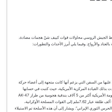
يحبط الجيش الروسي محاولات قوات كييف شنّ هجمات مضادة،
لعتاد والأرواح. وفيما يلي أبرز الأحداث والتطورات:
ء عليها من السفن التي يزعم أنها كانت متجهة إلى أعضاء حركة
دت بذلك القيادة المركزية الأمريكية، حيث كتبت في حسابها
الرسمي على موقع X: “في 4 أبريل 2024، نقلت الحكومة الأمريكية أكثر من 5 آلاف بندقية هجومية من طراز AK-47
ورشاشات وبنادق قنص وقذائف RPG-7 وأكثر من 500 ألف طلقة عيار 7.62ملم إلى القوات المسلحة الأوكرانية،
حرس الثوري الإيراني”. ويشار إلى أن هذه الأسلحة تم الاستيلاء