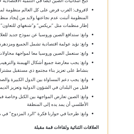
كبح امكانيات الصين أيضا في التنمية الاقتصادية ل
لافروف: الغرب فرض على كل العالم منظومة لمعا
المنظومة أثبتت عدم نجاعتها ولابد من إيجاد منظ
إطار منظمات مثل “بريكس” و”شنغهاي للتعاون”
وانغ: ستدافع الصين وروسيا عن نموذج جديد للعل
وانغ: نؤيد عولمة اقتصادية تشمل الجميع ومزدهرة 
وانغ: ستعمل الصين وروسيا معا لمواجهة محاولات
وانغ: يجب معارضة جميع أشكال الهيمنة والترهيب و
بنشاط على تعزيز بناء مجتمع ذي مستقبل مشترك
وانغ: يجب دعم المساواة بين الدول الكبيرة والص
قليل من البلدان في الشؤون الدولية وتعزيز الدي
وانغ: الصين تعارض المواجهة بين الكتل وخاصة ف
الأطلسي أن يمد يده إلى المنطقة
وانغ: طرحنا في حوارنا فكرة “الرد المزدوج” في م
العلاقات الثنائية ولقاءات قمة مقبلة