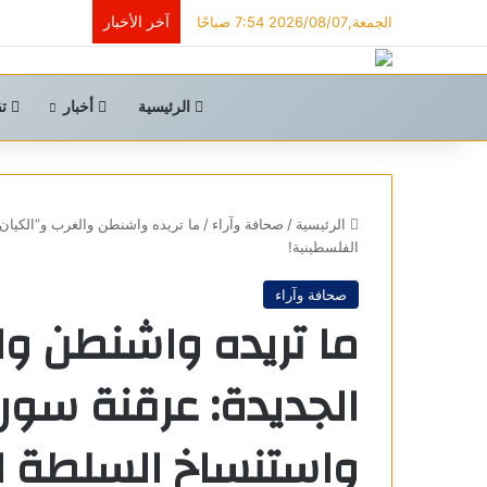
آخر الأخبار
الجمعة,2026/08/07 7:54 صباحًا
الرئيسية
أخبار
تق
الرئيسية
/
صحافة وآراء
/
ما تريده واشنطن والغرب و”الكيان
الفلسطينية!
صحافة وآراء
ما تريده واشنطن وال
الجديدة: عرقنة سوري
واستنساخ السلطة ا