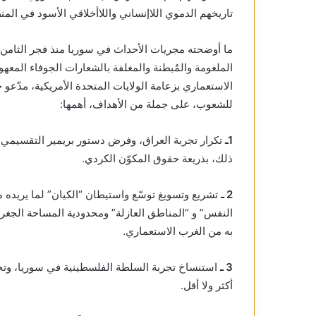
تاريخهم الدموي اللاإنساني واللاأخلاقي الأسود في المن
ما أوضحته مجريات الأحداث في سوريا منذ فجر الثامن
الملغومة والمُبطنة والمغلفة بالشعارات الجوفاء المعه
الاستعماري بزعامة الولايات المتحدة الأمريكية، مدّع
للشعوب، على جملة من الأهداف، أهمها:
1ـ
تكرار تجربة العراق، وفرض دستور بريمير التقسيمي 
ذلك، بذريعة حقوق المكوّن الكردي.
2 ـ
تشريع وتسويغ توسّع واستيطان “الكيان” لما يريده
النفس” و “المناطق العازلة” ومحدودية المساحة الجغرا
به من الغرب الاستعماري.
3 ـ
استنساخ تجربة السلطة الفلسطينية في سوريا، وتحو
أكثر ولا أقل.