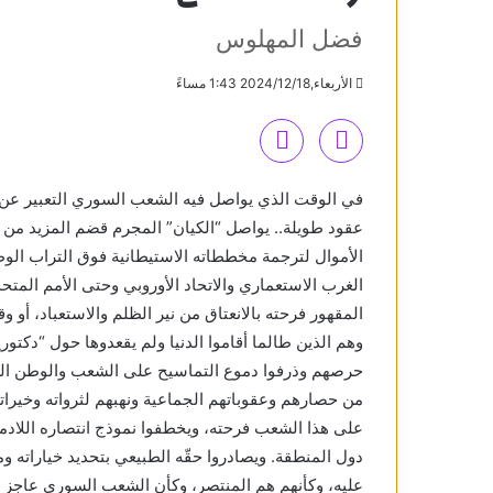
فضل المهلوس
الأربعاء,2024/12/18 1:43 مساءً
في الوقت الذي يواصل فيه الشعب السوري التعبير عن ف
عقود طويلة.. يواصل “الكيان” المجرم قضم المزيد من 
الأموال لترجمة مخططاته الاستيطانية فوق التراب الوط
الغرب الاستعماري والاتحاد الأوروبي وحتى الأمم المتحد
المقهور فرحته بالانعتاق من نير الظلم والاستعباد، أو
وهم الذين طالما أقاموا الدنيا ولم يقعدوها حول “دكتوري
حرصهم وذرفوا دموع التماسيح على الشعب والوطن الس
من حصارهم وعقوباتهم الجماعية ونهبهم لثرواته وخيراته
على هذا الشعب فرحته، ويخطفوا نموذج انتصاره اللادمو
دول المنطقة. ويصادروا حقّه الطبيعي بتحديد خياراته 
عليه، وكأنهم هم المنتصر، وكأن الشعب السوري عاجز وق