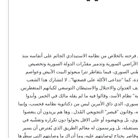
رحته بالخلاص من نظامه الاستبدادي الجاثم على أنفاسه منذ
الأراضي السورية وتدمير مقدّرات الدولة السورية وتخصيص
ني السوري، فيما يتقاطر تترا مبعوثو البيت الأبيض وعواصم
ة، كما “تتداعى الأكلة على قصعتها”.. لا لتشارك هذا الشعب
 وقف العدوان والاحتلال والاستيطان التوسعي لكيانهم المتغطرس.
ة” نظام الأسد، وقالوا فيه ما لم يقله مالك في الخمر. وأبدوا
وري، الذي ذاق الأمرين ليس من دكتاتوية نظامه فحسب، وإنما
، وقانون “قيصر” التجويعي المُذل.. وها هم يريدون أن ينغصوا
ي، بل ويجهضوه أو على الاقل يحولوا دون تكراره وتفشّيه في
ومستقبله، بل ويرسمون له معالم الطريق الذي يُفترض أن يسير
اصر يحتاج لوصايتهم عليه، وما أدراك ما وصايتهم التي سطّرها