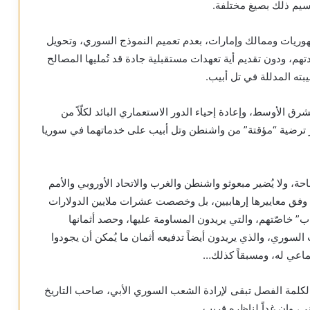
رسيم ذلك بصيغ مختلفة.
جمهوريات وممالك وإمارات، بعدم تعميم النموذج السوري، وتحويل
تهم، ودون تقديم أية تعهدات مستقبلية جادة قد تُمليها المصالح
بته المدللة في تل أبيب.
ق الأوسط، وإعادة إحياء الدور الاستعماري البائد لكلّاً من
ائز ترضية “مؤقتة” من واشنطن وتل أبيب على خدماتهما في سوريا
احة، ولا يُضير مبعوثو واشنطن والغرب والاتحاد الأوروبي والأمم
 وفق معاييرها إرهابيين، بل وخصصت عشرات ملايين الدولارات
” خاصّتهم، والتي يريدون المساومة عليها، وحصد أثمانها
سوري، والذي يريدون أيضاً تدفيعه أثمان ما يُمكن أن يجودوا
جماعي له، ومسبقاً كذلك…
الكلمة الفصل تبقى لإرادة الشعب السوري الأبي، صاحب التاريخ
ي، وإن غداً لناظره قريب.