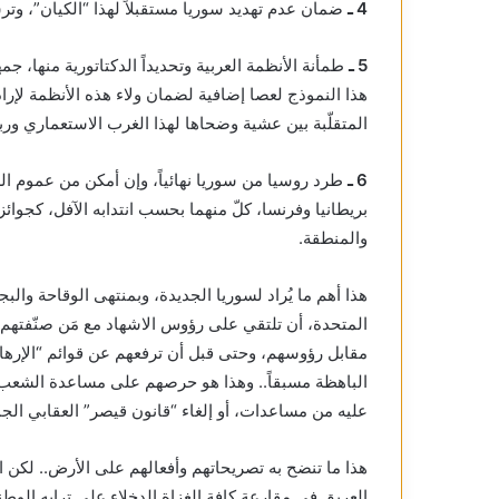
4 ـ
ضمان عدم تهديد سوريا مستقبلاً لهذا “الكيان”، وت
5 ـ
طمأنة الأنظمة العربية وتحديداً الدكتاتورية منها، 
هذا النموذج لعصا إضافية لضمان ولاء هذه الأنظمة لإراد
المتقلّبة بين عشية وضحاها لهذا الغرب الاستعماري وربي
6 ـ
طرد روسيا من سوريا نهائياً، وإن أمكن من عموم الشر
بريطانيا وفرنسا، كلّ منهما بحسب انتدابه الآفل، كجو
والمنطقة.
هذا أهم ما يُراد لسوريا الجديدة، وبمنتهى الوقاحة والبج
المتحدة، أن تلتقي على رؤوس الاشهاد مع مَن صنّفتهم
مقابل رؤوسهم، وحتى قبل أن ترفعهم عن قوائم “الإرهاب
الباهظة مسبقاً.. وهذا هو حرصهم على مساعدة الشعب ال
عليه من مساعدات، أو إلغاء “قانون قيصر” العقابي ال
هذا ما تنضح به تصريحاتهم وأفعالهم على الأرض.. لكن 
العريق في مقارعة كافة الغزاة الدخلاء على ترابه الوطن