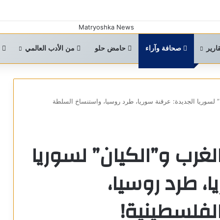
ارير
صحافة وآراء
حامض حلو
من الأدب العالمي
ا
” لسوريا الجديدة: عرقنة سوريا، طرد روسيا، واستنساخ السلطة
غرب و”الكيان” لسوريا
ا، طرد روسيا،
لفلسطينية!