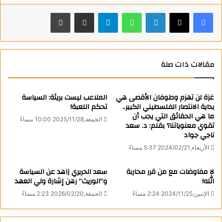
يوم أمس الأربعاء، إنه أصدر توجيهاته لوزارة الخارجية الروسية
فيسبوك
X
لينكدإن
واتساب
تيلقرام
مشاركة عبر البريد
طباعة
لدراسة الوثائق التي تلقتها موسكو والتشاور مع الشركاء
الاستراتيجيين بشأن هذه القضية، و”حينها فقط سنتمكن من الرد
على الدعوة الموجهة”.
مقالات ذات صلة
وأعرب بوتين عن استعداد روسيا لدعم “مجلس السلام” بمليار دولار
من الأصول الروسية المجمدة لدى الغرب، مؤكدا على طبيعة
غزة لن تهزم وطوفان الأقصى هي
الملاعب ليست بريئة: السياسة
العلاقات الخاصة التي تربط روسيا بالشعب الفلسطيني. ويأتي ذلك
بداية الانتصار الفلسطيني الكبير..
تحكم اللعبة!
متزامنا مع زيارة رسمية يقوم بها رئيس السلطة الفلسطينية محمود
ما هي الحقائق التي يجب أن
الجمعة,2025/11/28 10:00 مساءً
تقوي معنوياتنا؟ بقلم: د. سعد
عباس إلى موسكو اليوم الخميس.
ناجي جواد
الأربعاء,2024/02/21 5:37 مساءً
وأكد بوتين كذلك على أن عملية السلام في غزة يجب أن تسهم في
حل شامل وعادل وطويل الأمد للصراع الفلسطيني الإسرائيلي، فيما
لا مفاوضات مع من قرر محاربة
سعد الحريري زاهد عن السياسة
يجب مراعاة الاحتياجات الأساسية للفلسطينيين بما في ذلك إعادة
الله!
و”الوريث” رهن إشارة ولي العهد
إعمار غزة.
الإثنين,2024/11/25 2:24 مساءً
الجمعة,2026/02/20 2:23 مساءً
والموقف الروسي بهذا الشأن واضح ومبدئي وراسخ لا يتبدل أو يتغير،