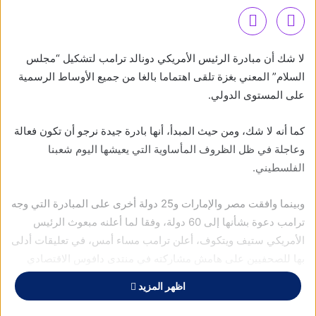
لا شك أن مبادرة الرئيس الأمريكي دونالد ترامب لتشكيل “مجلس
السلام” المعني بغزة تلقى اهتماما بالغا من جميع الأوساط الرسمية
على المستوى الدولي.
كما أنه لا شك، ومن حيث المبدأ، أنها بادرة جيدة نرجو أن تكون فعالة
وعاجلة في ظل الظروف المأساوية التي يعيشها اليوم شعبنا
الفلسطيني.
وبينما وافقت مصر والإمارات و25 دولة أخرى على المبادرة التي وجه
ترامب دعوة بشأنها إلى 60 دولة، وفقا لما أعلنه مبعوث الرئيس
الأمريكي ستيف ويتكوف، أعلن ترامب مساء أمس، في تعليقات أدلى
بها للصحفيين على هامش مشاركته في منتدى دافوس الاقتصادي
العالمي بسويسرا، عن موافقة الرئيس الروسي فلاديمير بوتين.
اظهر المزيد
من جانبه قال الرئيس بوتين، خلال اجتماع مع مجلس الأمن الروسي