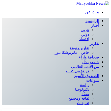
بحث عن
الرئيسية
أخبار
عربي
دولي
إقتصاد
تقارير
تقارير منوعة
خاص – ماتريوشكا نيوز
صحافة وآراء
حامض حلو
من الأدب العالمي
قراءة في كتاب
الصندوق الأسود
منوعات
رياضة
تكنولوجيا
صحّة
ثقافة ومجتمع
تغريدات