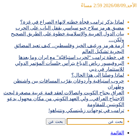
الأحد,2026/08/09 2:59 مساءً
آخر الأخبار
لماذا يذكر ترامب فجأة خطته لإنهاء الصراع في غزة؟
مضيق هرمز سلاح جيو سياسي يقفل الباب على الحرب
بيان الدول العربية والإسلامية خطوة على الطريق الصحيح
ولكن…
أزمة هرمز ورغيف الخبز وفلسطين.. كيف تعيد المضائق
البحرية تشكيل العالم
في خطة ترامب “لحرب استباقيّة” مع ايران وما بعدها
البروفيسور رياض الدباغ يترأس جلسات المؤتمر الدولي
للاستثمار في دبي
لماذا وصلنا إلى هذا الحال؟
حروب استباقية وأردوغان يقرّب المسافات بين واشنطن
وطهران
العراق يجتاح الكويت واتصالات لعقد قمة عربية مصغرة لبحث
الاجتياح العراقي.. ولي العهد الكويتي من مكان مجهول يدعو
الكويتيين للمقاومة
ترامب في توجهات زيلينسكي ونتنياهو!
بحث عن
القائمة