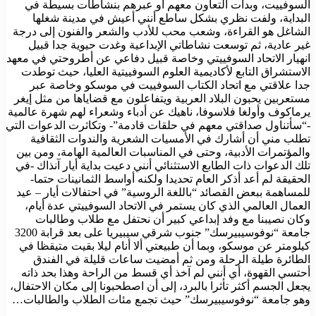
السوفييت، وبدأت التعاون معهم أو عبرهم بنشاطات بسيطة في
البداية، ولفت نظري بشكل ساطع أنني أعيش في مدينة شغلها
الشاغل هو القراءة، وشعب محب للأدب والشعر والفنون إلى درجة
غير عادية، ثم توسعت نشاطاتي الإبداعية وغدت حيوية جدا قبيل
انهيار الاتحاد السوفييتي وخاصة قبيل دفاعي عن أطروحتي في معهد
الاستشراق التابع لأكاديمية العلوم السوفييتية العليا، حيث توطدت
جدا علاقتي مع اتحاد الكتاب السوفييت في موسكو وخاصة عبر
مستعربين يحبون البلاد العربية ويتفاعلون مع قضاياها من مثل إيغر
يرماكوف وأولغا فلاسوفا، ناهيك عن أدباء وشعراء لهم شهرة عالمية
-“سأتناول صداقتي معهم في حلقات قادمة”- وتكاثرت الدعوات التي
تطلب مني أن أشارك في الأمسيات الشعرية والندوات الثقافية
والمؤتمرات الأدبية، وحتى في المناسبات العالمية الهامة، ومن بين
تلك الدعوات ذات الطابع الاستثنائي أنني دعيت بداية أيار آنذاك -في
الحقيقة لم أعد أذكر العام تحديدا ولكنه أواسط الثمانينات حتما-
للمساهمة ببعض القصائد “باللغة الروسية” في احتفالات أيار – عيد
العمال العالمي الذي كان يستمر في الاتحاد السوفييتي عدة أيام،
وكان نصيبنا مع وفد إبداعي كبير أن نحتفل مع طلاب وطالبات
جامعة “نوفوسيبيرسك” جنوب شرقي سيبيريا على بعد قرابة 3200
كيلومتر عن موسكو، وبما أن طبيعتي ألا أنام ليلا بقيت متيقظا في
الطائرة طيلة الرحلة ومن ثم أمضيت ساعات قليلة في الفندق
أحتسي القهوة، أي أنني لم آخذ أي قسط من الراحة وهذا بحد ذاته
يجعل الجسم أكثر تأثرا بالبرد، إلى أن اصطحبونا إلى مكان الاحتفال،
وهو جامعة “نوفوسيبيرسك” حيث تجمع مئات الطلاب والطالبات…