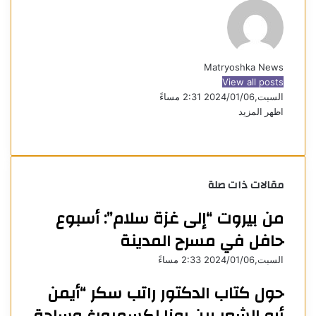
Matryoshka News
View all posts
السبت,2024/01/06 2:31 مساءً
اظهر المزيد
ف
X
ل
و
ت
م
ط
ي
ي
ا
ي
ب
ش
س
ن
ت
ل
ا
ا
ب
ك
ق
س
ر
ع
مقالات ذات صلة
و
د
ا
ر
ك
ة
ك
إ
ا
ب
ة
من بيروت “إلى غزة سلام”: أسبوع
ن
م
ع
ب
حافل في مسرح المدينة
ر
ا
السبت,2024/01/06 2:33 مساءً
ل
حول كتاب الدكتور راتب سكر “أيمن
ب
ر