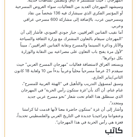
المهرجان”، حيث ستستمر 9 أيام، وتتضمن نشاطات حديثة.
وسيشهد المهرجان العديد من الفعاليات، سواء العروض المسرحية
أو المؤتمر الفكري الذي سيشارك فيه 136 شخصاً من نقاد
ومسرحيين عرب، بالإضافة إلى مشاركة 600 مسرحي عراقي
وعربي.
أما نقيب الفنانين العراقيين، جبار جودي العبودي، فأشار إلى أن
“المهرجان سيقام بالتعاون المشترك مع وزارة الثقافة والسياحة
والآثار ودائرة السينما والمسرح ونقابة الفنانين العراقيين”، مبيناً
“لأول مرة يفتح باب التعاون على مصراعيه بين النقابة والوزارة
بكل دوائرها”.
ويستعد العراق لاستضافة فعاليات “مهرجان المسرح العربي” حيث
سيقدم 21 عرضاً مسرحياً محلياً وعربياً بدءاً من 10 ولغاية 18 كانون
الثاني/يناير الجاري.
وسبق لمسؤول التدريب والتأهيل في “الهيئة العربية للمسرح”،
غنام غنام، أن أكد بأن”غزة ستكون رأس الحربة” في المهرجان
الذي سنطلق هذا العام تحت شعار “نحو مسرح عربي جديد
ومتجدد”.
وأشار إلى أن غزة “ستكون حاضرة معنا لأنها قدمت لنا كرامتنا
وعنفواننا وتراجيديا جديدة في التاريخ العربي والفلسطيني تحديداً،
فغزة هي رأس الحربة في هذا المهرجان”.
كاتب