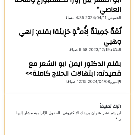
أبو الشعر بين روزا لكسمبورغ وساحة
ي
العاصي”
د
الخميس,2024/04/11 4:35 مساءً
لُغَةٌ جَمِيلَةٌ لِأُمَّةٍ حَزِينَة! بقلم: زاهي
وهبي
الثلاثاء,2023/12/19 9:58 صباحًا
بقلم الدكتور ايمن ابو الشعر مع
قصيدته: ابتهالات الحلاج كاملة>>
الإثنين,2024/04/08 12:15 صباحًا
اترك تعليقاً
لن يتم نشر عنوان بريدك الإلكتروني.
الحقول الإلزامية مشار إليها
بـ
*
ا
ل