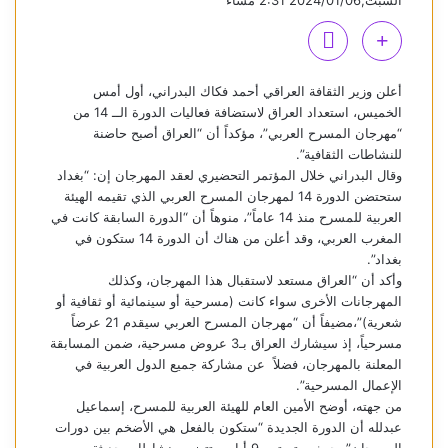
السبت,2024/01/06 2:31 مساءً
أعلن وزير الثقافة العراقي أحمد فكاك البدراني، أول أمس
الخميس، استعداد العراق لاستضافة فعاليات الدورة الــ 14 من
“مهرجان المسرح العربي”، مؤكداً أن “العراق أصبح حاضنة
للنشاطات الثقافية”.
وقال البدراني خلال المؤتمر التحضيري لعقد المهرجان إن: “بغداد
ستحتضن الدورة 14 لمهرجان المسرح العربي الذي تقيمه الهيئة
العربية للمسرح منذ 14 عاماً”، منوهاً أن “الدورة السابقة كانت في
المغرب العربي، وقد أعلن من هناك أن الدورة 14 ستكون في
بغداد”.
وأكد أن “العراق مستعد لاستقبال هذا المهرجان، وكذلك
المهرجانات الأخرى سواء كانت (مسرحية أو سينمائية أو ثقافية أو
شعرية)”،مضيفاً أن “مهرجان المسرح العربي سيقدم 21 عرضاً
مسرحياً، إذ سيشارك العراق بـ3 عروض مسرحية، ضمن المسابقة
المعلنة بالمهرجان، فضلاً عن مشاركة جميع الدول العربية في
الإعمال المسرحية”.
من جهته، أوضح الأمين العام للهيئة العربية للمسرح، إسماعيل
عبدلله أن الدورة الجديدة “ستكون بالفعل هي الأضخم بين دورات