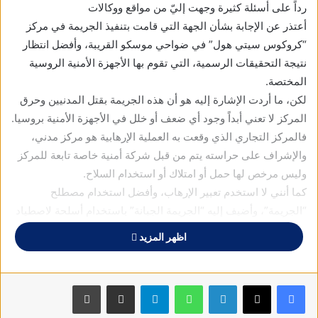
رداً على أسئلة كثيرة وجهت إليّ من مواقع ووكالات
أعتذر عن الإجابة بشأن الجهة التي قامت بتنفيذ الجريمة في مركز
“كروكوس سيتي هول” في ضواحي موسكو القريبة، وأفضل انتظار
نتيجة التحقيقات الرسمية، التي تقوم بها الأجهزة الأمنية الروسية
المختصة.
لكن، ما أردت الإشارة إليه هو أن هذه الجريمة بقتل المدنيين وحرق
المركز لا تعني أبداً وجود أي ضعف أو خلل في الأجهزة الأمنية بروسيا.
فالمركز التجاري الذي وقعت به العملية الإرهابية هو مركز مدني،
والإشراف على حراسته يتم من قبل شركة أمنية خاصة تابعة للمركز
وليس مرخص لها حمل أو امتلاك أو استخدام السلاح.
كما أنني لا استخدم تعبير الإرهاب، وأفضل استخدام مصطلح
“الجريمة”، وأضيف إليه “الجريمة الجبانة” باستخدام أسلحة لاصطياد
المدنيين العزل وأغلبهم من النساء.
اظهر المزيد
مرة أخرى، أفضل أن ننتظر نتيجة التحقيقات الرسمية، وأتمنى ألا
ينعكس هذا الحادث الإجرامي على معنويات جميع من يتابعون سير
العملية العسكرية الروسية الخاصة بأوكرانيا، وتحقيق مهامها اليومية،
فيسبوك
X
لينكدإن
واتساب
تيلقرام
مشاركة عبر البريد
طباعة
وأتمنى كذلك ألا ينعكس ذلك على خفض معدل متابعة الجرائم التي