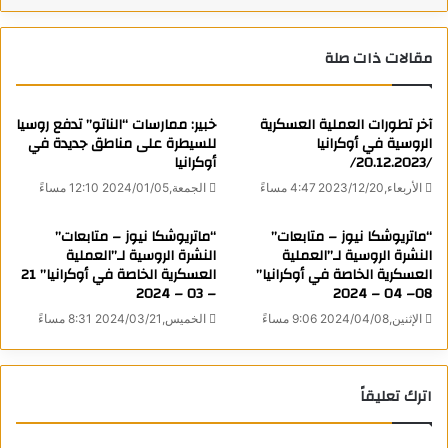
ترتكبها إسرائيل يوميا وبشكل منهجي ضد الشعب الفلسطيني في
قطاع غزة والضفة الغربية.
كاتب
مقالات ذات صلة
آخر تطورات العملية العسكرية
خبير: ممارسات “الناتو” تدفع روسيا
الروسية في أوكرانيا
للسيطرة على مناطق جديدة في
رامي الشاعر
/20.12.2023/
أوكرانيا
الأربعاء,2023/12/20 4:47 مساءً
الجمعة,2024/01/05 12:10 مساءً
كاتب ومحلل سياسي روسي من أصول عربية -
مستشار لوزراة الخارجية الروسية لشؤون الشرق
“ماتريوشكا نيوز – متابعات”
“ماتريوشكا نيوز – متابعات”
الأوسط تعتبر مقالاته تعبيراً عن الموقف الروسي شبه
النشرة الروسية لـ”العملية
النشرة الروسية لـ”العملية
العسكرية الخاصة في أوكرانيا”
الرسمي. السيد رامي الشاعر فلسطيني الأصل ومن
العسكرية الخاصة في أوكرانيا” 21
– 03 – 2024
08– 04 – 2024
عائلة فلسطينية عرفت بنضالها وثقافتها ونهجها الوطني
الإثنين,2024/04/08 9:06 مساءً
الخميس,2024/03/21 8:31 مساءً
العروبي الاصيل.
View all posts
اترك تعليقاً