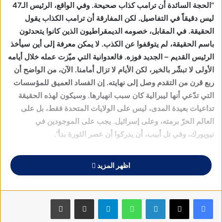
“الحجة السائدة أن ترامب كذاب صحيحة. وفي الواقع، الرئيس الـ47
ليس دقيقاً في التفاصيل. لكن المفارقة أن ترامب الكذاب يقول
الحقيقة. في المقابل، خصومه الديمقراطيون الذين كانوا يتحدثون
باسم الحقيقة، لم يتوقفوا عن الكذب. لا يمكن معرفة إلى أين سيأخذ
الرئيس القديم – الجديد فوزه. فالعدوانية التي ميّزت عمله خلال أيامه
الأولى لا تبشّر بالخير، لكن الأيام لا تزال أمامنا. الآن، من الواضح أن
ربع قرن من التقدم وصل إلى نهايته. إن الفساد العميق للمؤسسات
التي تدّعي أنها ليبرالية كان سبب انهيارها. وسيكون لهذه الحقيقة
تداعيات بعيدة المدى، ليس على الولايات المتحدة فقط، بل على
العالم الحرّ برمته، وعلى إسرائيل. يجب على الموجودين في
نيويورك، وفي تل أبيب، أن يدركوا أن عصر الثورة بدأ”.
نشرت “يديعوت أحرونوت” أمس 23/1 الجاري مقالاً تحليلياً بالعنوان
اظهر المزيد
أعلاه، بقلم “آفي شافيط”، بدأه بالقول: ” ما حدث يوم الاثنين
الماضي في واشنطن، كان حدثاً لا يمكن تخيُّله: رجل الأعمال المثير
للجدل، والذي اتُّهم أنصاره باقتحام قبة الكابيتول، وواجه 4 لوائح
فيسبوك
X
لينكدإن
واتساب
تيلقرام
مشاركة عبر البريد
طباعة
اتهام، نُصِّب (للمرة الثانية) رئيساً للولايات المتحدة الأميركية. لم