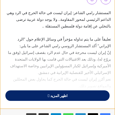
المستشار رامي الشاعر: إيران ليست في حالة الحرج في الرد وهي
الداعم الرئيسي لمحور المقاومة.. ولا يوجد دولة عربية ترضى
بالتخلي عن إقامة دولة فلسطين المستقلة ..
تعليقاً على ما يتم تداوله مؤخراً في وسائل الإعلام حول “الرد
الإيراني” أكد المستشار الروسي رامي الشاعر على ما يلي:
إنّ إيران ليست محرجة في حال عدم الرد بقصف إسرائيل (وفق ما
يروّج له)، وذلك بعد الاغتيالات التي قامت بها الولايات المتحدة
الأميركية وإسرائيل لكبار المسؤولين الإيرانيين وخاصة الاستهداف
الإسرائيلي الأخير للقنصلية الإيرانية في دمشق.
نعم أكرر إيران ليست في حالة الحرج كما يحاول بعض المحللين
والمواقع تصوير ذلك.
وأود هنا أن أوضح بأن إيران ومنذ عقود تشارك في حرب مواجهة ضد
اظهر المزيد
الولايات المتحدة الأميركية وإسرائيل، وليس سراً أبداً أنها الداعم
الأساسي لمحور المقاومة ضد أميركا وإسرائيل بهدف تحرير
فلسطين والمقدسات الإسلامية وخاصة القدس والأقصى.
فيسبوك
X
لينكدإن
واتساب
تيلقرام
مشاركة عبر البريد
طباعة